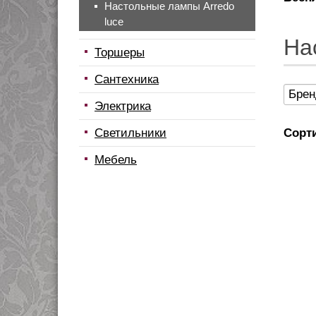
Настольные лампы Arredo
luce
На
Торшеры
Сантехника
Брен
Электрика
Светильники
Сорт
Мебель