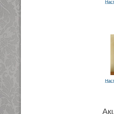
Наст
Наст
Ак